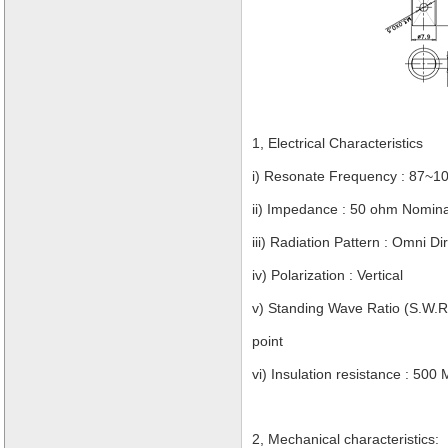
1, Electrical Characteristics
i) Resonate Frequency : 87~
ii) Impedance : 50 ohm Nomin
iii) Radiation Pattern : Omni Di
iv) Polarization : Vertical
v) Standing Wave Ratio (S.W.R)
point
vi) Insulation resistance : 5
2, Mechanical characteristics: