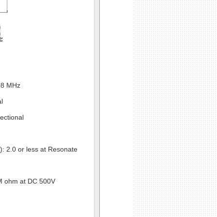
108 MHz
al
rectional
: 2.0 or less at Resonate
00 M ohm at DC 500V